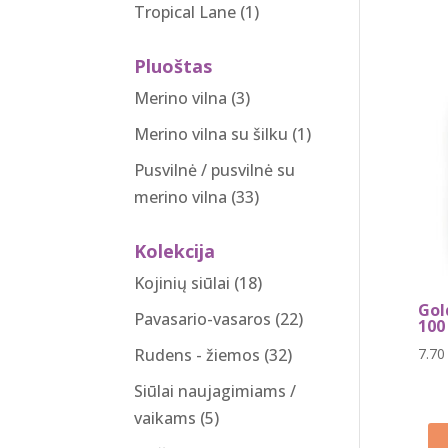
Tropical Lane
(1)
Pluoštas
Merino vilna
(3)
Merino vilna su šilku
(1)
Pusvilnė / pusvilnė su
merino vilna
(33)
Kolekcija
Kojinių siūlai
(18)
Gol
Pavasario-vasaros
(22)
100
7.7
Rudens - žiemos
(32)
Siūlai naujagimiams /
vaikams
(5)