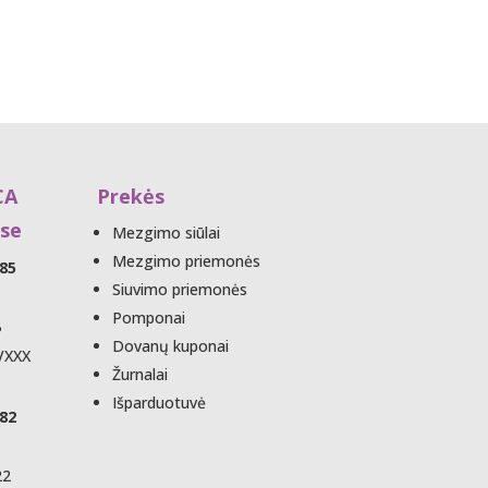
CA
Prekės
se
Mezgimo siūlai
Mezgimo priemonės
85
Siuvimo priemonės
Pomponai
B
Dovanų kuponai
VXXX
Žurnalai
Išparduotuvė
82
22