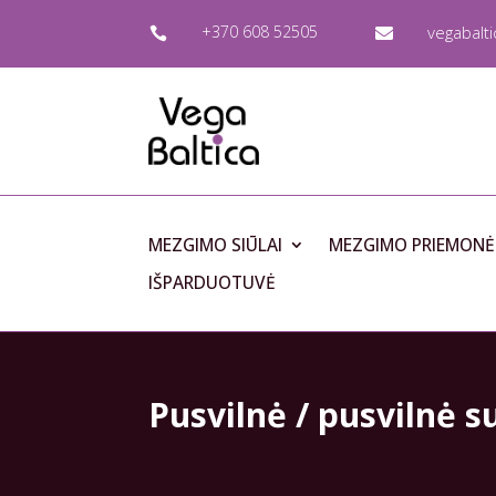
+370 608 52505
vegabalt


MEZGIMO SIŪLAI
MEZGIMO PRIEMONĖ
IŠPARDUOTUVĖ
Pusvilnė / pusvilnė s