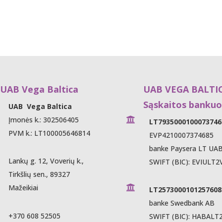
B Vega Baltica
UAB VEGA BALTI
Sąskaitos bankuo
UAB Vega Baltica
Įmonės k.: 302506405

LT7935000100073746
PVM k.: LT100005646814
EVP4210007374685
banke Paysera LT UA
Lankų g. 12, Voverių k.,
SWIFT (BIC): EVIULT2
Tirkšlių sen., 89327
Mažeikiai

LT2573000101257608
banke Swedbank AB
+370 608 52505
SWIFT (BIC): HABALT