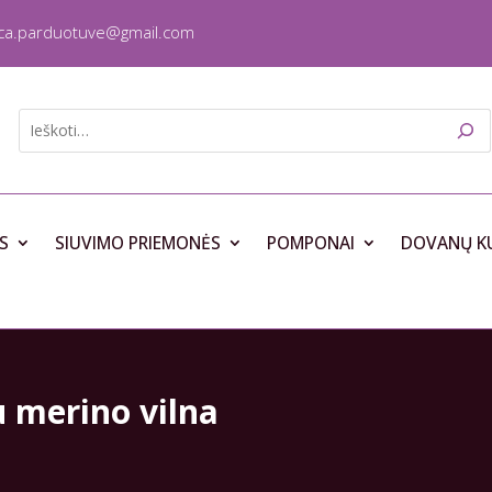
ica.parduotuve@gmail.com
S
SIUVIMO PRIEMONĖS
POMPONAI
DOVANŲ K
u merino vilna