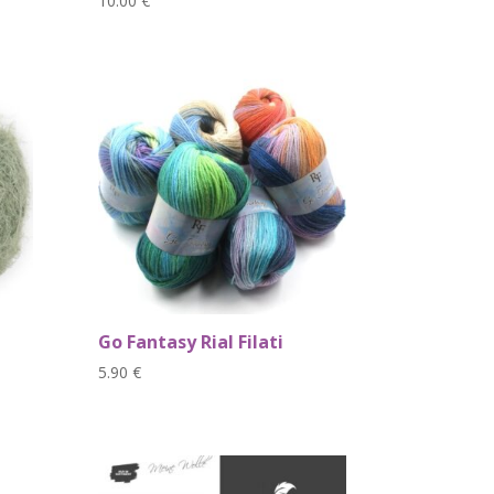
10.00
€
Go Fantasy Rial Filati
5.90
€