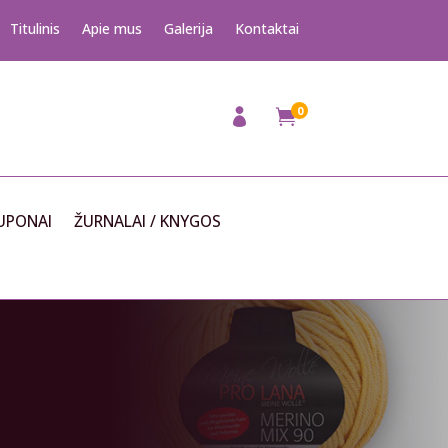
Titulinis
Apie mus
Galerija
Kontaktai
0

UPONAI
ŽURNALAI / KNYGOS