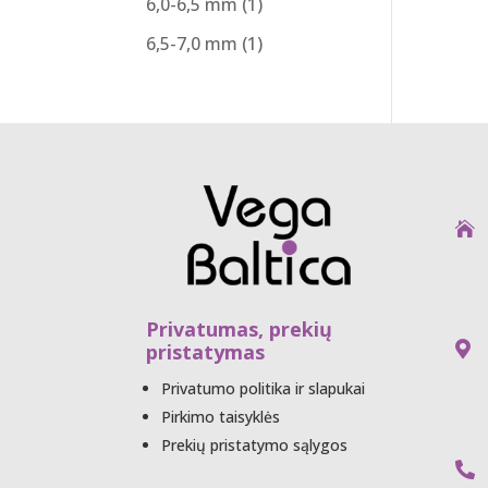
6,0-6,5 mm
(1)
6,5-7,0 mm
(1)
UA

Privatumas, prekių
pristatymas

Privatumo politika ir slapukai
Pirkimo taisyklės
Prekių pristatymo sąlygos
