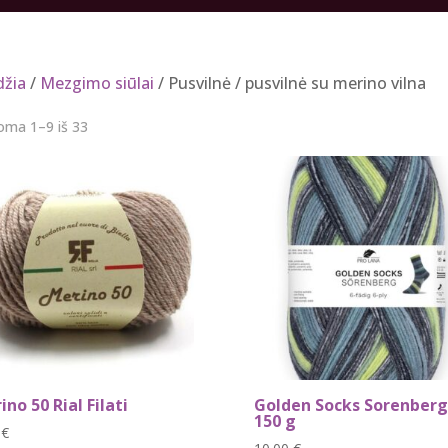
džia
/
Mezgimo siūlai
/ Pusvilnė / pusvilnė su merino vilna
Rūšiuojama
ma 1–9 iš 33
pagal
naujausią
ino 50 Rial Filati
Golden Socks Sorenberg
150 g
0
€