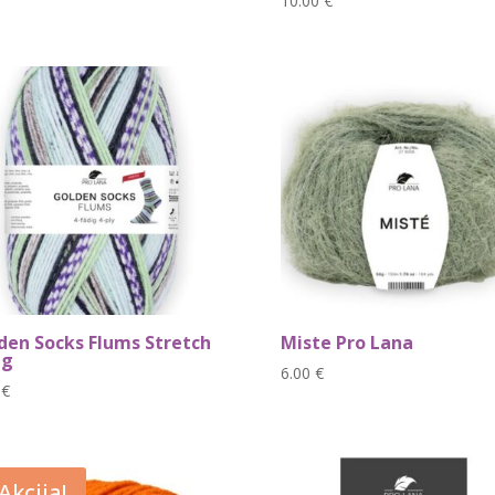
10.00
€
den Socks Flums Stretch
Miste Pro Lana
 g
6.00
€
0
€
Akcija!