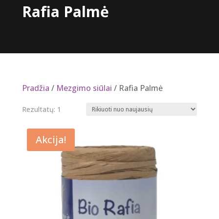
Rafia Palmė
Pradžia
/
Mezgimo siūlai
/ Rafia Palmė
Rezultatų: 1
Akcija!