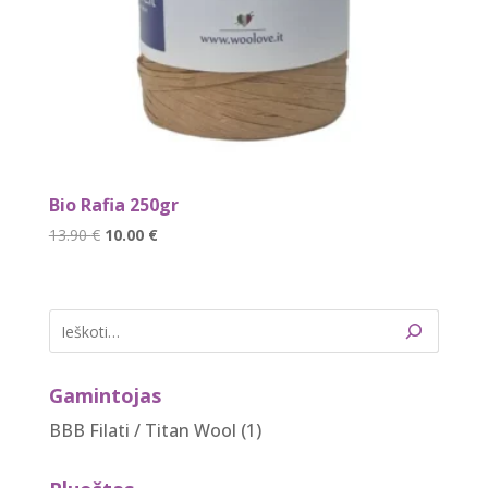
Bio Rafia 250gr
Original
Current
13.90
€
10.00
€
price
price
was:
is:
13.90 €.
10.00 €.
Gamintojas
BBB Filati / Titan Wool
(1)