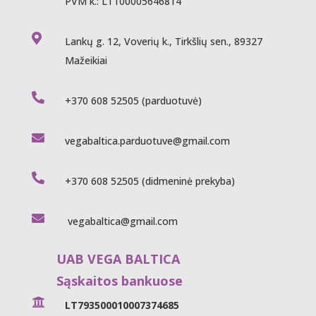
PVM k.: LT100005646814

Lankų g. 12, Voverių k., Tirkšlių sen., 89327
Mažeikiai

+370 608 52505
(parduotuvė)

vegabaltica.parduotuve@gmail.com

+370 608 52505
(didmeninė prekyba)

vegabaltica@gmail.com
UAB VEGA BALTICA
Sąskaitos bankuose

LT793500010007374685