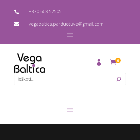
+370 608 52505

vegabaltica.parduotuve@gmail.com

0
