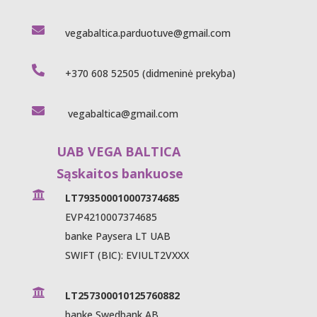

vegabaltica.parduotuve@gmail.com

+370 608 52505
(didmeninė prekyba)

vegabaltica@gmail.com
UAB VEGA BALTICA
Sąskaitos bankuose

LT793500010007374685
EVP4210007374685
banke Paysera LT UAB
SWIFT (BIC): EVIULT2VXXX

LT257300010125760882
banke Swedbank AB