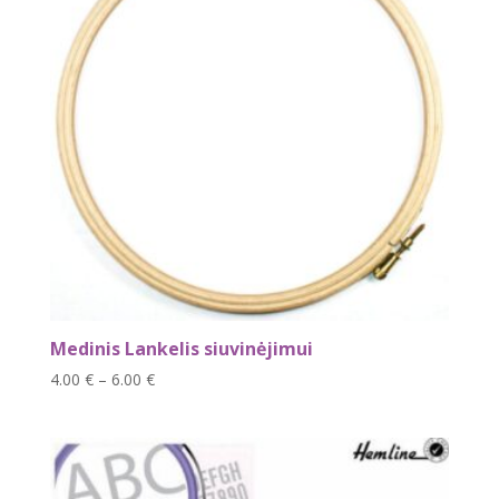
Medinis Lankelis siuvinėjimui
Price
4.00
€
–
6.00
€
range:
4.00 €
through
6.00 €