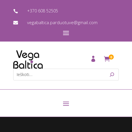
+370 608 52505

vegabaltica.parduotuve@gmail.com

0
