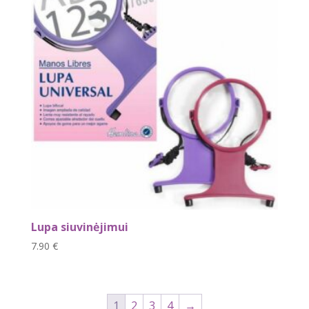
Lupa siuvinėjimui
7.90
€
1
2
3
4
→