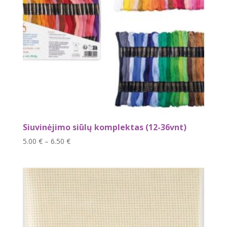
Siuvinėjimo siūlų komplektas (12-36vnt)
Price
5.00
€
–
6.50
€
range:
5.00 €
through
6.50 €