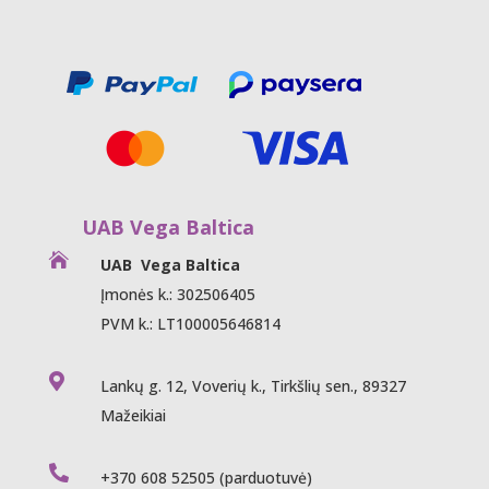
UAB Vega Baltica

UAB Vega Baltica
Įmonės k.: 302506405
PVM k.: LT100005646814

Lankų g. 12, Voverių k., Tirkšlių sen., 89327
Mažeikiai

+370 608 52505
(parduotuvė)