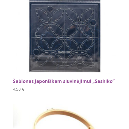
Šablonas Japoniškam siuvinėjimui „Sashiko”
4.50
€