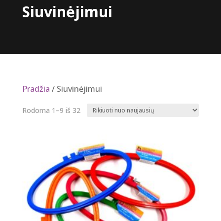
Siuvinėjimui
Pradžia
/ Siuvinėjimui
Rūšiuojama
Rodoma 1–9 iš 32
pagal
naujausią