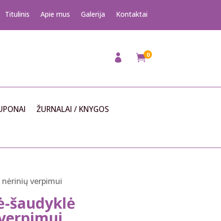
Titulinis
Apie mus
Galerija
Kontaktai
0

UPONAI
ŽURNALAI / KNYGOS
 nėrinių verpimui
ė-šaudyklė
 verpimui