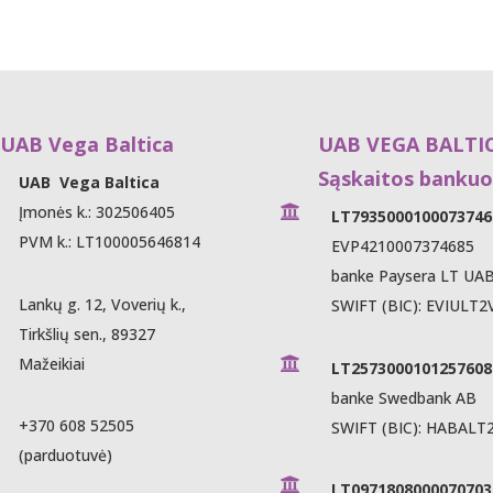
B Vega Baltica
UAB VEGA BALTI
Sąskaitos bankuo
UAB Vega Baltica
Įmonės k.: 302506405

LT7935000100073746
PVM k.: LT100005646814
EVP4210007374685
banke Paysera LT UA
Lankų g. 12, Voverių k.,
SWIFT (BIC): EVIULT2
Tirkšlių sen., 89327
Mažeikiai

LT2573000101257608
banke Swedbank AB
+370 608 52505
SWIFT (BIC): HABALT
(parduotuvė)

LT0971808000070703