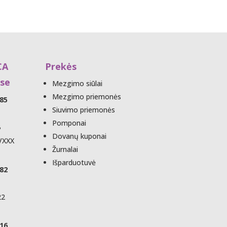
CA
Prekės
se
Mezgimo siūlai
Mezgimo priemonės
85
Siuvimo priemonės
Pomponai
B
Dovanų kuponai
VXXX
Žurnalai
Išparduotuvė
82
22
16