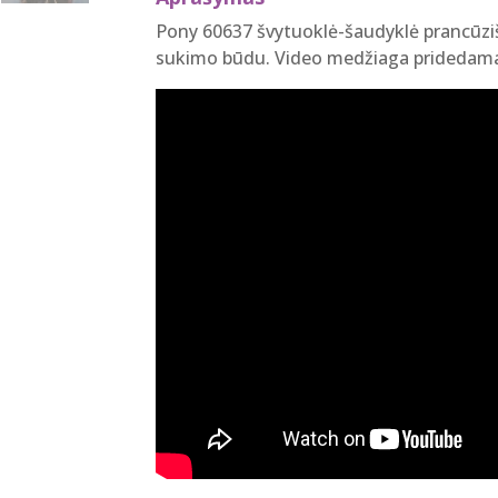
Pony 60637 švytuoklė-šaudyklė prancūzi
sukimo būdu. Video medžiaga pridedam