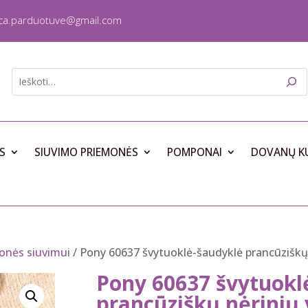
ica.parduotuve@gmail.com
S
SIUVIMO PRIEMONĖS
POMPONAI
DOVANŲ K
onės siuvimui
/ Pony 60637 švytuoklė-šaudyklė prancūziškų
Pony 60637 švytuokl
prancūziškų nėrinių