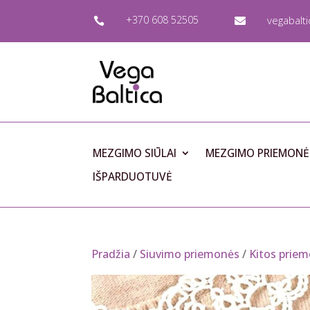
+370 608 52505
vegabalt


MEZGIMO SIŪLAI
MEZGIMO PRIEMONĖ
IŠPARDUOTUVĖ
Pradžia
/
Siuvimo priemonės
/
Kitos priem