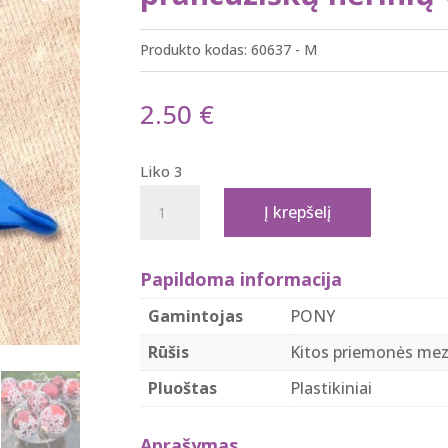
Produkto kodas:
60637 - M
2.50
€
Liko 3
produkto
Į krepšelį
kiekis:
Pony
Papildoma informacija
60637
švytuoklė-
Gamintojas
PONY
šaudyklė
Rūšis
Kitos priemonės mez
prancūziškų
nėrinių
Pluoštas
Plastikiniai
verpimui
Aprašymas