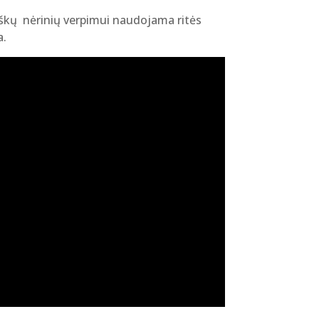
škų nėrinių verpimui naudojama ritės
a.