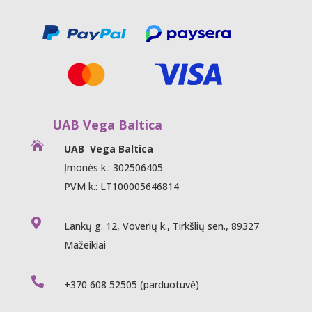
UAB Vega Baltica

UAB Vega Baltica
Įmonės k.: 302506405
PVM k.: LT100005646814

Lankų g. 12, Voverių k., Tirkšlių sen., 89327
Mažeikiai

+370 608 52505
(parduotuvė)