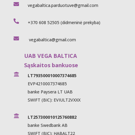

vegabaltica.parduotuve@gmail.com

+370 608 52505
(didmeninė prekyba)

vegabaltica@gmail.com
UAB VEGA BALTICA
Sąskaitos bankuose

LT793500010007374685
EVP4210007374685
banke Paysera LT UAB
SWIFT (BIC): EVIULT2VXXX

LT257300010125760882
banke Swedbank AB
SWIFT (BIC): HABALT22