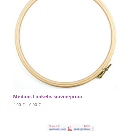
Medinis Lankelis siuvinėjimui
Price
4.00
€
–
6.00
€
range:
4.00 €
through