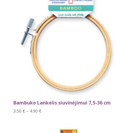
6.00 €
Bambuko Lankelis siuvinėjimui 7,5-36 cm
Price
3.50
€
–
4.90
€
range:
3.50 €
through