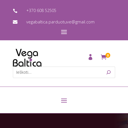
+370 608 52505

vegabaltica.parduotuve@gmail.com

0
