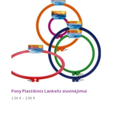
4.90 €
Pony Plastikinis Lankelis siuvinėjimui
Price
2.50
€
–
2.90
€
range:
2.50 €