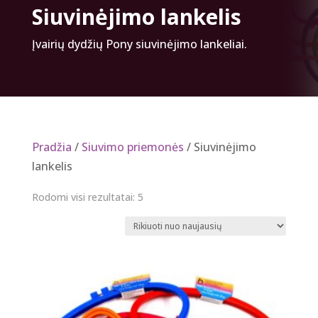
Siuvinėjimo lankelis
Įvairių dydžių Pony siuvinėjimo lankeliai.
Pradžia
/
Siuvimo priemonės
/ Siuvinėjimo
lankelis
Rūšiuojama
Rodomi visi rezultatai: 5
pagal
naujausią