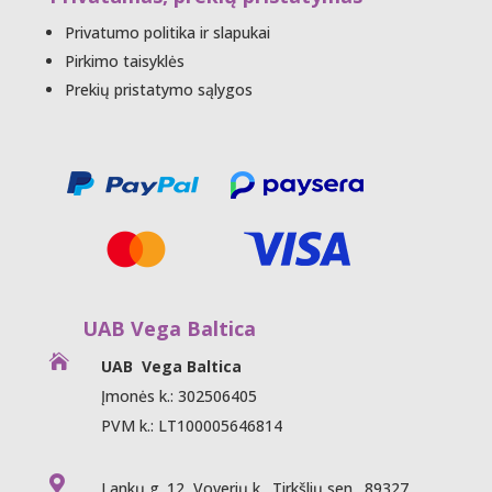
Privatumo politika ir slapukai
Pirkimo taisyklės
Prekių pristatymo sąlygos
UAB Vega Baltica

UAB Vega Baltica
Įmonės k.: 302506405
PVM k.: LT100005646814

Lankų g. 12, Voverių k., Tirkšlių sen., 89327