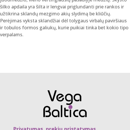
šilko apdaila yra šilta ir lengvai priglundanti prie rankos ir
užtikrina sklandų mezgimo akių slydimą be kliūčių.
Perėjimas vyksta sklandžiai dėl tolygaus virbalų paviršiaus
ir tobulos formos galiukų, kurie puikiai tinka bet kokio tipo
verpalams.
Privatumas, prekių pristatymas