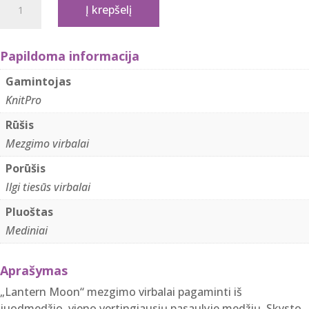
Į krepšelį
kiekis:
KnitPro
„Latern
Papildoma informacija
Moon“
Gamintojas
35
KnitPro
cm
Rūšis
virbalai
Mezgimo virbalai
Porūšis
Ilgi tiesūs virbalai
Pluoštas
Mediniai
Aprašymas
„Lantern Moon“ mezgimo virbalai pagaminti iš
juodmedžio, vieno vertingiausių pasaulyje medžių. Skysto