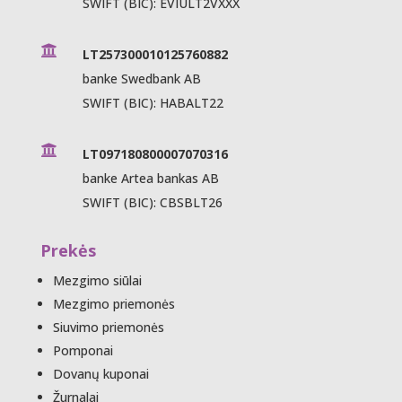
SWIFT (BIC): EVIULT2VXXX

LT257300010125760882
banke Swedbank AB
SWIFT (BIC): HABALT22

LT097180800007070316
banke Artea bankas AB
SWIFT (BIC): CBSBLT26
Prekės
Mezgimo siūlai
Mezgimo priemonės
Siuvimo priemonės
Pomponai
Dovanų kuponai
Žurnalai