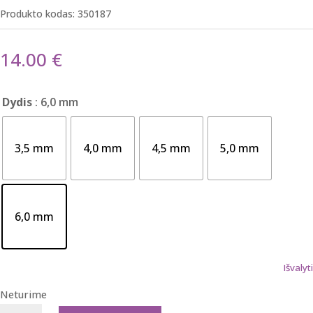
Produkto kodas:
350187
14.00
€
Dydis
: 6,0 mm
3,5 mm
4,0 mm
4,5 mm
5,0 mm
6,0 mm
Išvalyti
Neturime
produkto