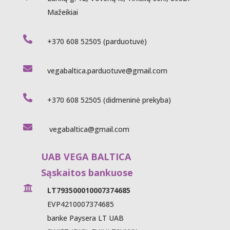
Mažeikiai

+370 608 52505
(parduotuvė)

vegabaltica.parduotuve@gmail.com

+370 608 52505
(didmeninė prekyba)

vegabaltica@gmail.com
UAB VEGA BALTICA
Sąskaitos bankuose

LT793500010007374685
EVP4210007374685
banke Paysera LT UAB