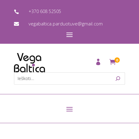
+370 608 52505

vegabaltica.parduotuve@gmail.com

0
