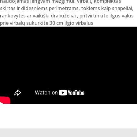
naudojamas lengvam mezgimui. Virbalų komplektas
skirtas ir didesniems perimetrams, tokiems kaip snapeliai,
rankovytės ar vaikiški drabužėliai , pritvirtinkite ilgus valus
prie virbalų sukurkite 30 cm ilgio virbalus