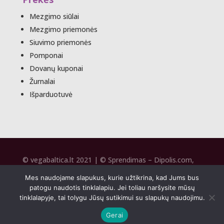
Mezgimo siūlai
Mezgimo priemonės
Siuvimo priemonės
Pomponai
Dovanų kuponai
Žurnalai
Išparduotuvė
© vegabaltica.lt 2021 | © Sprendimas –
Dipolis.com
,
SEO –
Seospecai.lt
2020
Mes naudojame slapukus, kurie užtikrina, kad Jums bus
patogu naudotis tinklalapiu. Jei toliau naršysite mūsų
tinklalapyje, tai tolygu Jūsų sutikimui su slapukų naudojimu.
Gerai