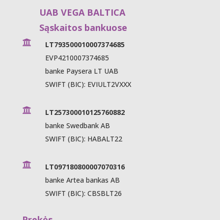
UAB VEGA BALTICA
Sąskaitos bankuose

LT793500010007374685
EVP4210007374685
banke Paysera LT UAB
SWIFT (BIC): EVIULT2VXXX

LT257300010125760882
banke Swedbank AB
SWIFT (BIC): HABALT22

LT097180800007070316
banke Artea bankas AB
SWIFT (BIC): CBSBLT26
Prekės