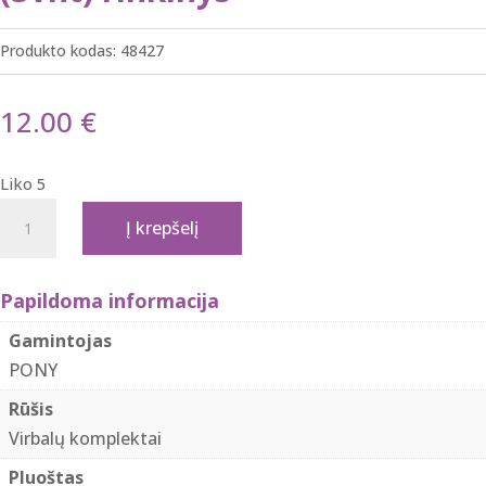
Produkto kodas:
48427
12.00
€
Liko 5
produkto
Į krepšelį
kiekis:
Pony
trumpų
Papildoma informacija
virbalų
Gamintojas
su
PONY
valu
Rūšis
(3vnt)
Virbalų komplektai
rinkinys
Pluoštas