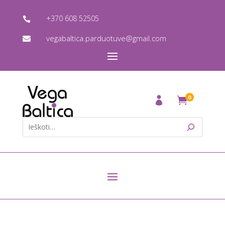
+370 608 52505

vegabaltica.parduotuve@gmail.com

0
