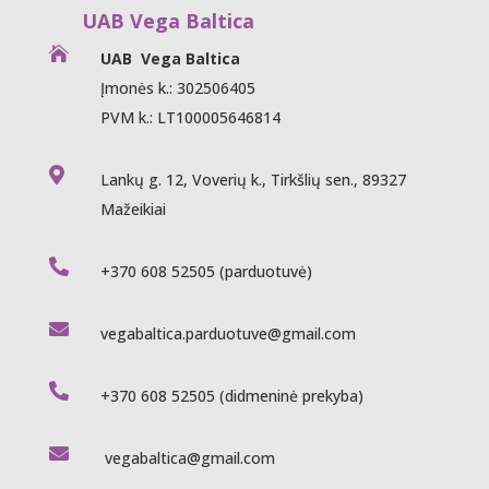
UAB Vega Baltica

UAB Vega Baltica
Įmonės k.: 302506405
PVM k.: LT100005646814

Lankų g. 12, Voverių k., Tirkšlių sen., 89327
Mažeikiai

+370 608 52505
(parduotuvė)

vegabaltica.parduotuve@gmail.com

+370 608 52505
(didmeninė prekyba)

vegabaltica@gmail.com