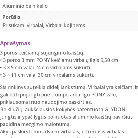
Aliuminio be nikelio
Porūšis
Prisukami virbalai, Virbalai kojinėms
Aprašymas
3 poros keičiamų sujungimo kaiščių.
• 3 poros 3 mm PONY keičiamų virbalų ilgis 9,50 cm
• 3 × 5 cm valai 24 cm virbalams sukurti.
• 3 × 11 cm valai 30 cm virbalams sukurti.
Šis rinkinys suteikia didelį lankstumą. Virbalai yra keičiami ir
gali būti prijungti prie trumpo arba ilgo PONY valo,
priklausomai nuo naudojimo paskirties.
Be kliūčių, aukščiausios kokybės patentuota GLYDON
jungtis ir ypač lygus poliruotas aliuminio kaiščių paviršius
padidina mezgimo malonumą.
Akys paskirstomos dviem virbalais, o trečiasis virbalas