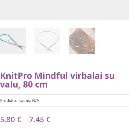
KnitPro Mindful virbalai su
valu, 80 cm
Produkto kodas:
N/A
Price
5.80
€
–
7.45
€
range: