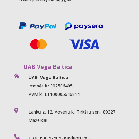
UAB Vega Baltica

UAB Vega Baltica
Įmonės k.: 302506405
PVM k.: LT100005646814

Lankų g. 12, Voverių k., Tirkšlių sen., 89327
Mažeikiai

+370 608 52505
(parduotuvė)