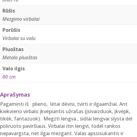
valu,
Rūšis
80
Mezgimo virbalai
cm
Porūšis
Virbalai su valu
Pluoštas
Metalo pluoštas
Valo ilgis
80 cm
Aprašymas
Pagaminti iš plieno, lėtai dėvisi, tvirti ir ilgaamžiai. Ant
kiekvieno virbalo įkvėpiantis užrašas (įsivaizduok, įkvėpk,
tikėk, fantazuok). Megzti lengva , siūlai lengvai slysta dėl
poliruoto paviršiaus. Virbalai itin lengvi, todėl rankos
nepavargsta, net ilgai mezgant. Valas apssisukantis ir