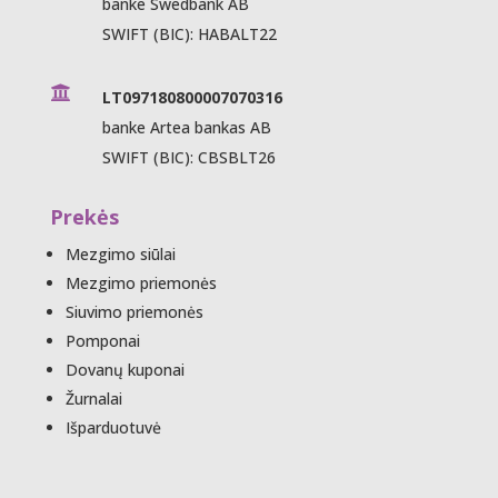
banke Swedbank AB
SWIFT (BIC): HABALT22

LT097180800007070316
banke Artea bankas AB
SWIFT (BIC): CBSBLT26
Prekės
Mezgimo siūlai
Mezgimo priemonės
Siuvimo priemonės
Pomponai
Dovanų kuponai
Žurnalai
Išparduotuvė