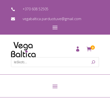
+370 608 52505

vegabaltica.parduotuve@gmail.com

0
