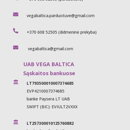

vegabaltica.parduotuve@gmail.com

+370 608 52505
(didmeninė prekyba)

vegabaltica@gmail.com
UAB VEGA BALTICA
Sąskaitos bankuose

LT793500010007374685
EVP4210007374685
banke Paysera LT UAB
SWIFT (BIC): EVIULT2VXXX

LT257300010125760882