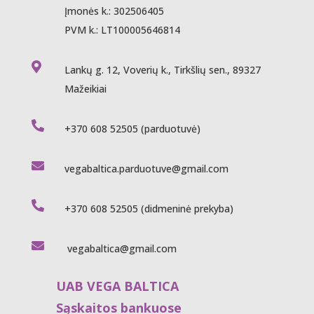
Įmonės k.: 302506405
PVM k.: LT100005646814

Lankų g. 12, Voverių k., Tirkšlių sen., 89327
Mažeikiai

+370 608 52505
(parduotuvė)

vegabaltica.parduotuve@gmail.com

+370 608 52505
(didmeninė prekyba)

vegabaltica@gmail.com
UAB VEGA BALTICA
Sąskaitos bankuose