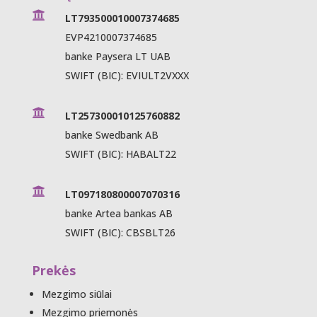

LT793500010007374685
EVP4210007374685
banke Paysera LT UAB
SWIFT (BIC): EVIULT2VXXX

LT257300010125760882
banke Swedbank AB
SWIFT (BIC): HABALT22

LT097180800007070316
banke Artea bankas AB
SWIFT (BIC): CBSBLT26
Prekės
Mezgimo siūlai
Mezgimo priemonės