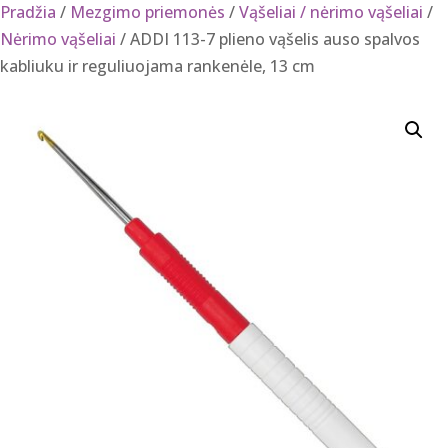
Pradžia
/
Mezgimo priemonės
/
Vąšeliai / nėrimo vąšeliai
/
Nėrimo vąšeliai
/ ADDI 113-7 plieno vąšelis auso spalvos
kabliuku ir reguliuojama rankenėle, 13 cm