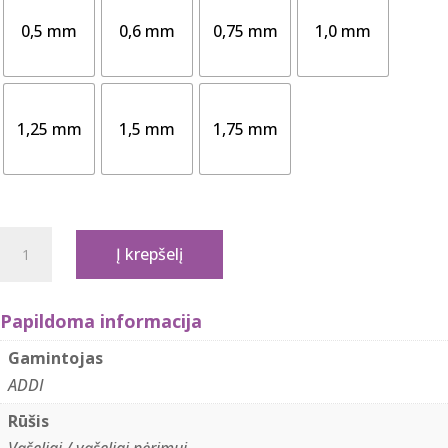
0,5 mm
0,6 mm
0,75 mm
1,0 mm
1,25 mm
1,5 mm
1,75 mm
produkto
Į krepšelį
kiekis:
ADDI
113-
Papildoma informacija
7
Gamintojas
plieno
ADDI
vąšelis
Rūšis
auso
Vąšeliai / vąšeliai nėrimui