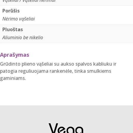
spalvos
kabliuku
Porūšis
ir
Nėrimo vąšeliai
reguliuojama
Pluoštas
rankenėle,
Aliuminio be nikelio
13
cm
Aprašymas
Grūdinto plieno vąšeliai su aukso spalvos kabliuku ir
patogia reguliuojama rankenėle, tinka smulkiems
gaminiams.