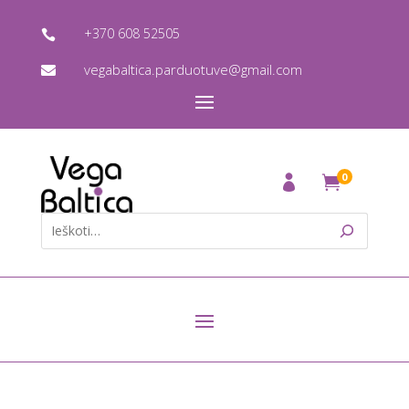
+370 608 52505

vegabaltica.parduotuve@gmail.com

0
