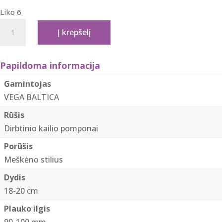
Liko 6
produkto
Į krepšelį
kiekis:
Dirbtinio
kailio
Papildoma informacija
pomponas
Gamintojas
"Black
VEGA BALTICA
hoarfrost"
Rūšis
Dirbtinio kailio pomponai
Porūšis
Meškėno stilius
Dydis
18-20 cm
Plauko ilgis
90-100 mm