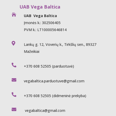
UAB Vega Baltica

UAB Vega Baltica
Įmonės k.: 302506405
PVM k.: LT100005646814

Lankų g. 12, Voverių k., Tirkšlių sen., 89327
Mažeikiai

+370 608 52505
(parduotuvė)

vegabaltica.parduotuve@gmail.com

+370 608 52505
(didmeninė prekyba)

vegabaltica@gmail.com