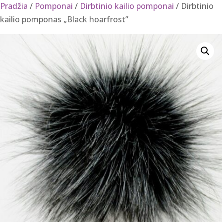
Pradžia
/
Pomponai
/
Dirbtinio kailio pomponai
/ Dirbtinio
kailio pomponas „Black hoarfrost”