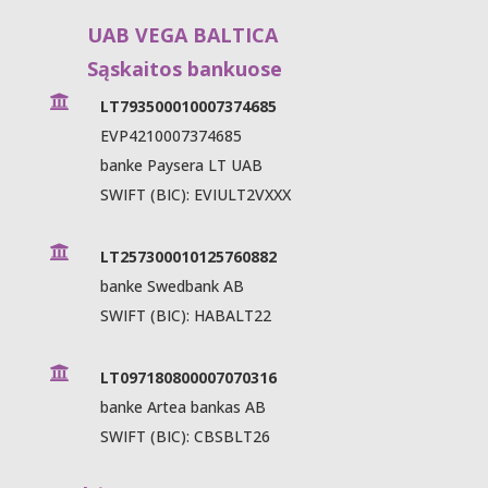
UAB VEGA BALTICA
Sąskaitos bankuose

LT793500010007374685
EVP4210007374685
banke Paysera LT UAB
SWIFT (BIC): EVIULT2VXXX

LT257300010125760882
banke Swedbank AB
SWIFT (BIC): HABALT22

LT097180800007070316
banke Artea bankas AB
SWIFT (BIC): CBSBLT26