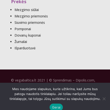
Prekės
Mezgimo siūlai
Mezgimo priemonės
Siuvimo priemonės
Pomponai
Dovanų kuponai
Žurnalai
Išparduotuvė
© vegabaltica.lt 2021 | © Sprendimas –
Dipolis.com
,
SEO –
Seospecai.lt
2020
Mes naudojame slapukus, kurie užtikrina, kad Jums bus
patogu naudotis tinklalapiu. Jei toliau naršysite mūsų
tinklalapyje, tai tolygu Jūsų sutikimui su slapukų naudojimu.
Gerai