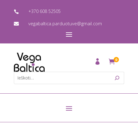
+370 608 52505

vegabaltica.parduotuve@gmail.com

0
