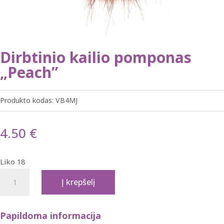
Dirbtinio kailio pomponas
„Peach”
Produkto kodas:
VB4MJ
4.50
€
Liko 18
produkto
Į krepšelį
kiekis:
Dirbtinio
kailio
Papildoma informacija