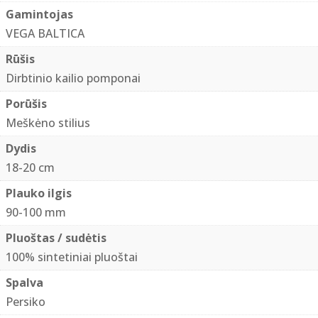
pomponas
Gamintojas
"Peach"
VEGA BALTICA
Rūšis
Dirbtinio kailio pomponai
Porūšis
Meškėno stilius
Dydis
18-20 cm
Plauko ilgis
90-100 mm
Pluoštas / sudėtis
100% sintetiniai pluoštai
Spalva
Persiko