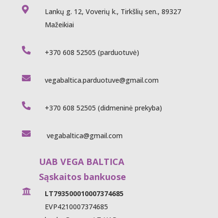

Lankų g. 12, Voverių k., Tirkšlių sen., 89327
Mažeikiai

+370 608 52505
(parduotuvė)

vegabaltica.parduotuve@gmail.com

+370 608 52505
(didmeninė prekyba)

vegabaltica@gmail.com
UAB VEGA BALTICA
Sąskaitos bankuose

LT793500010007374685
EVP4210007374685