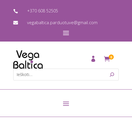
+370 608 52505

vegabaltica.parduotuve@gmail.com

0
