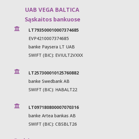
UAB VEGA BALTICA
Sąskaitos bankuose

LT793500010007374685
EVP4210007374685
banke Paysera LT UAB
SWIFT (BIC): EVIULT2VXXX

LT257300010125760882
banke Swedbank AB
SWIFT (BIC): HABALT22

LT097180800007070316
banke Artea bankas AB
SWIFT (BIC): CBSBLT26