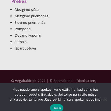
Prekės
Mezgimo siūlai
Mezgimo priemonės
Siuvimo priemonės
Pomponai
Dovanų kuponai
Žurnalai
Išparduotuvė
© vegabaltica.lt 2021 | © Sprendimas –
Dipolis.com
,
SEO –
Seospecai.lt
2020
Mes naudojame slapukus, kurie užtikrina, kad Jums bus
patogu naudotis tinklalapiu. Jei toliau naršysite mūsų
tinklalapyje, tai tolygu Jūsų sutikimui su slapukų naudojimu.
Gerai