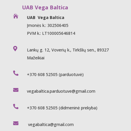
UAB Vega Baltica

UAB Vega Baltica
Įmonės k.: 302506405
PVM k.: LT100005646814

Lankų g. 12, Voverių k., Tirkšlių sen., 89327
Mažeikiai

+370 608 52505
(parduotuvė)

vegabaltica.parduotuve@gmail.com

+370 608 52505
(didmeninė prekyba)

vegabaltica@gmail.com