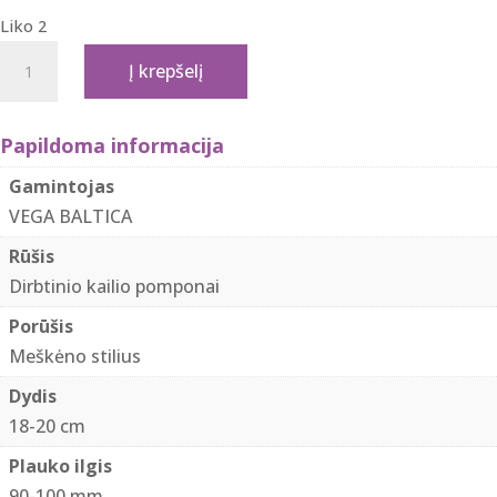
was:
is:
Liko 2
4.50 €.
2.50 €.
produkto
Į krepšelį
kiekis:
Dirbtinio
kailio
Papildoma informacija
pomponas
Gamintojas
"Sand
VEGA BALTICA
melange"
Rūšis
Dirbtinio kailio pomponai
Porūšis
Meškėno stilius
Dydis
18-20 cm
Plauko ilgis
90-100 mm