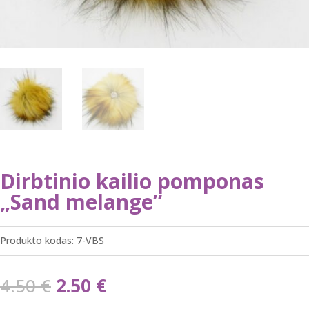
Dirbtinio kailio pomponas
„Sand melange”
Produkto kodas:
7-VBS
Original
Current
4.50
€
2.50
€
price
price