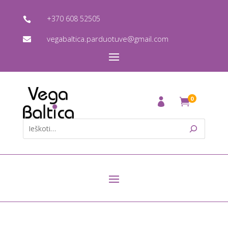
+370 608 52505

vegabaltica.parduotuve@gmail.com

0
