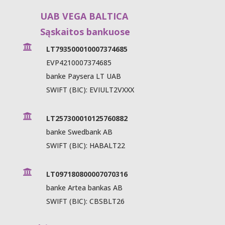
UAB VEGA BALTICA
Sąskaitos bankuose

LT793500010007374685
EVP4210007374685
banke Paysera LT UAB
SWIFT (BIC): EVIULT2VXXX

LT257300010125760882
banke Swedbank AB
SWIFT (BIC): HABALT22

LT097180800007070316
banke Artea bankas AB
SWIFT (BIC): CBSBLT26