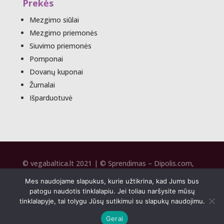
Prekės
Mezgimo siūlai
Mezgimo priemonės
Siuvimo priemonės
Pomponai
Dovanų kuponai
Žurnalai
Išparduotuvė
© vegabaltica.lt 2021 | © Sprendimas –
Dipolis.com
,
SEO –
Seospecai.lt
2020
Mes naudojame slapukus, kurie užtikrina, kad Jums bus
patogu naudotis tinklalapiu. Jei toliau naršysite mūsų
tinklalapyje, tai tolygu Jūsų sutikimui su slapukų naudojimu.
Gerai