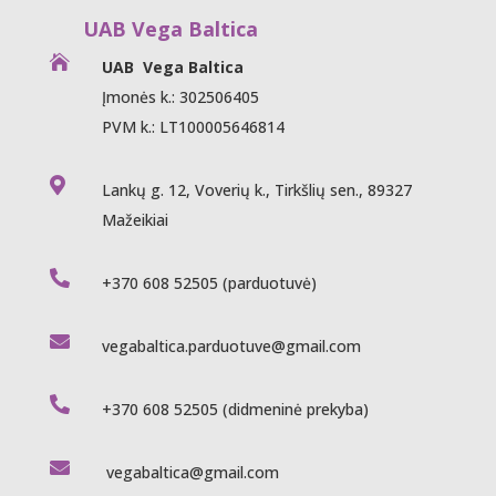
UAB Vega Baltica

UAB Vega Baltica
Įmonės k.: 302506405
PVM k.: LT100005646814

Lankų g. 12, Voverių k., Tirkšlių sen., 89327
Mažeikiai

+370 608 52505
(parduotuvė)

vegabaltica.parduotuve@gmail.com

+370 608 52505
(didmeninė prekyba)

vegabaltica@gmail.com