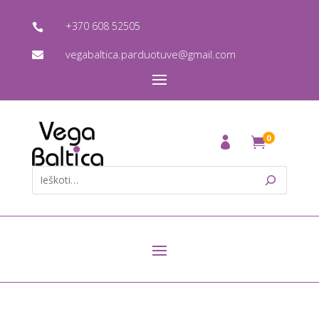
+370 608 52505

vegabaltica.parduotuve@gmail.com

0
