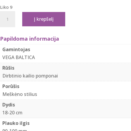
Liko 9
produkto
Į krepšelį
kiekis:
Dirbtinio
kailio
Papildoma informacija
pomponas
Gamintojas
"Snow
VEGA BALTICA
white"
Rūšis
Dirbtinio kailio pomponai
Porūšis
Meškėno stilius
Dydis
18-20 cm
Plauko ilgis
90-100 mm