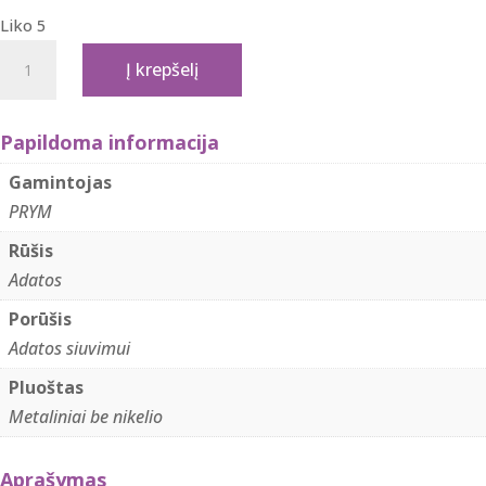
Liko 5
produkto
Į krepšelį
kiekis:
Prym
siuvimo
Papildoma informacija
adatos
Gamintojas
vokelyje
PRYM
(25vnt)
Rūšis
,
Adatos
Nr.
14
Porūšis
Adatos siuvimui
Pluoštas
Metaliniai be nikelio
Aprašymas