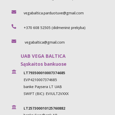

vegabaltica.parduotuve@gmail.com

+370 608 52505
(didmeninė prekyba)

vegabaltica@gmail.com
UAB VEGA BALTICA
Sąskaitos bankuose

LT793500010007374685
EVP4210007374685
banke Paysera LT UAB
SWIFT (BIC): EVIULT2VXXX

LT257300010125760882