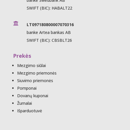
banke Swedbank AB
SWIFT (BIC): HABALT22

LT097180800007070316
banke Artea bankas AB
SWIFT (BIC): CBSBLT26
Prekės
Mezgimo siūlai
Mezgimo priemonės
Siuvimo priemonės
Pomponai
Dovanų kuponai
Žurnalai
Išparduotuvė