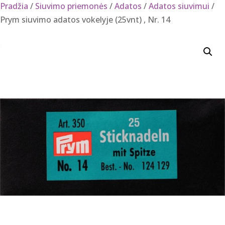
Pradžia
/
Siuvimo priemonės
/
Adatos
/
Adatos siuvimui
/
Prym siuvimo adatos vokelyje (25vnt) , Nr. 14