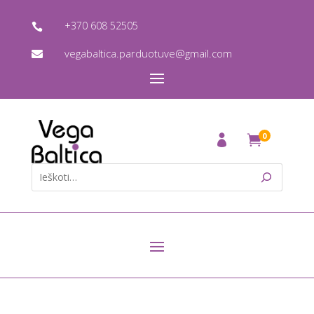
+370 608 52505

vegabaltica.parduotuve@gmail.com

0
