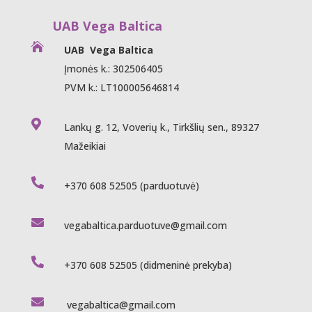
UAB Vega Baltica

UAB Vega Baltica
Įmonės k.: 302506405
PVM k.: LT100005646814

Lankų g. 12, Voverių k., Tirkšlių sen., 89327
Mažeikiai

+370 608 52505
(parduotuvė)

vegabaltica.parduotuve@gmail.com

+370 608 52505
(didmeninė prekyba)

vegabaltica@gmail.com