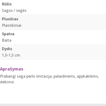
cm
Rūšis
balto
Sagos / segės
perlamutro
Pluoštas
perliukas
Plastikiniai
Spalva
Balta
Dydis
1,0-1,5 cm
Aprašymas
Prabangi saga perlo imitacija, palaidinėms, apykaklėms,
dekorui.