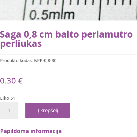
Saga 0,8 cm balto perlamutro
perliukas
Produkto kodas:
BPP-0,8-30
0.30
€
Liko 51
produkto
Į krepšelį
kiekis:
Saga
0,8
Papildoma informacija