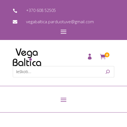
+370 608 52505

vegabaltica.parduotuve@gmail.com

0
