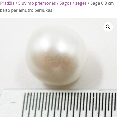
Pradžia
/
Siuvimo priemonės
/
Sagos / segės
/ Saga 0,8 cm
balto perlamutro perliukas