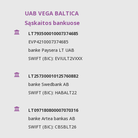
UAB VEGA BALTICA
Sąskaitos bankuose

LT793500010007374685
EVP4210007374685
banke Paysera LT UAB
SWIFT (BIC): EVIULT2VXXX

LT257300010125760882
banke Swedbank AB
SWIFT (BIC): HABALT22

LT097180800007070316
banke Artea bankas AB
SWIFT (BIC): CBSBLT26