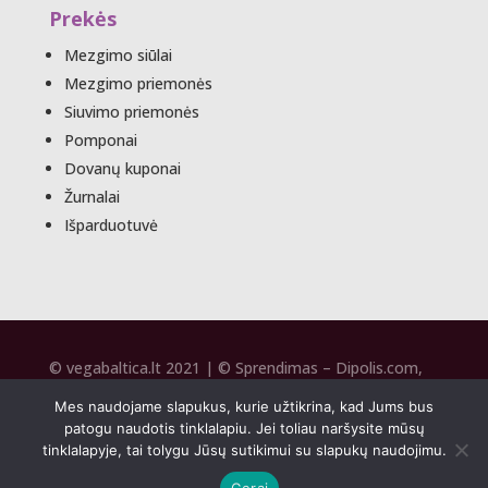
Prekės
Mezgimo siūlai
Mezgimo priemonės
Siuvimo priemonės
Pomponai
Dovanų kuponai
Žurnalai
Išparduotuvė
© vegabaltica.lt 2021 | © Sprendimas –
Dipolis.com
,
SEO –
Seospecai.lt
2020
Mes naudojame slapukus, kurie užtikrina, kad Jums bus
patogu naudotis tinklalapiu. Jei toliau naršysite mūsų
tinklalapyje, tai tolygu Jūsų sutikimui su slapukų naudojimu.
Gerai