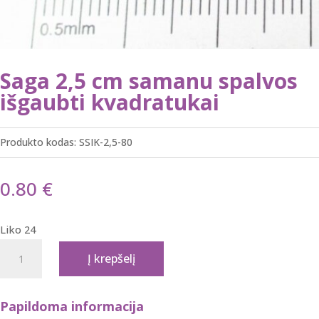
Saga 2,5 cm samanu spalvos
išgaubti kvadratukai
Produkto kodas:
SSIK-2,5-80
0.80
€
Liko 24
produkto
Į krepšelį
kiekis:
Saga
2,5
Papildoma informacija