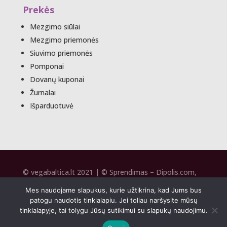
Prekės
Mezgimo siūlai
Mezgimo priemonės
Siuvimo priemonės
Pomponai
Dovanų kuponai
Žurnalai
Išparduotuvė
© vegabaltica.lt 2021 | © Sprendimas –
Dipolis.com
,
SEO –
Seospecai.lt
2020
Mes naudojame slapukus, kurie užtikrina, kad Jums bus
patogu naudotis tinklalapiu. Jei toliau naršysite mūsų
tinklalapyje, tai tolygu Jūsų sutikimui su slapukų naudojimu.