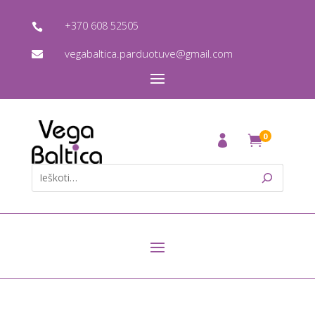
+370 608 52505

vegabaltica.parduotuve@gmail.com

0
