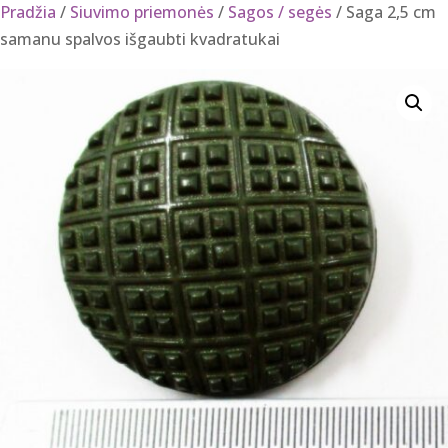
Pradžia
/
Siuvimo priemonės
/
Sagos / segės
/ Saga 2,5 cm
samanu spalvos išgaubti kvadratukai