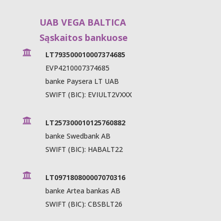
UAB VEGA BALTICA
Sąskaitos bankuose

LT793500010007374685
EVP4210007374685
banke Paysera LT UAB
SWIFT (BIC): EVIULT2VXXX

LT257300010125760882
banke Swedbank AB
SWIFT (BIC): HABALT22

LT097180800007070316
banke Artea bankas AB
SWIFT (BIC): CBSBLT26