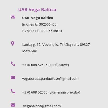
UAB Vega Baltica

UAB Vega Baltica
Įmonės k.: 302506405
PVM k.: LT100005646814

Lankų g. 12, Voverių k., Tirkšlių sen., 89327
Mažeikiai

+370 608 52505
(parduotuvė)

vegabaltica.parduotuve@gmail.com

+370 608 52505
(didmeninė prekyba)

vegabaltica@gmail.com