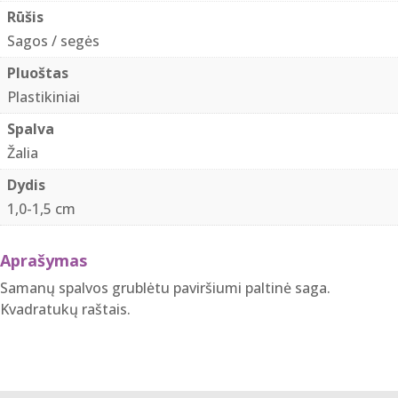
cm
Rūšis
samanu
Sagos / segės
spalvos
Pluoštas
išgaubti
Plastikiniai
kvadratukai
Spalva
Žalia
Dydis
1,0-1,5 cm
Aprašymas
Samanų spalvos grublėtu paviršiumi paltinė saga.
Kvadratukų raštais.