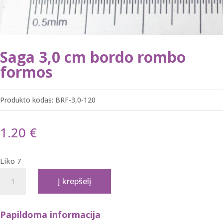
Saga 3,0 cm bordo rombo
formos
Produkto kodas:
BRF-3,0-120
1.20
€
Liko 7
produkto
Į krepšelį
kiekis:
Saga
3,0
Papildoma informacija