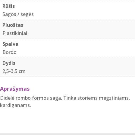
cm
Rūšis
bordo
Sagos / segės
rombo
Pluoštas
formos
Plastikiniai
Spalva
Bordo
Dydis
2,5-3,5 cm
Aprašymas
Didelė rombo formos saga, Tinka storiems megztiniams,
kardiganams.