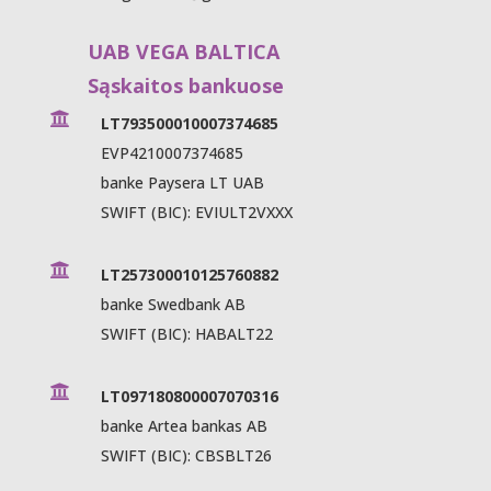
UAB VEGA BALTICA
Sąskaitos bankuose

LT793500010007374685
EVP4210007374685
banke Paysera LT UAB
SWIFT (BIC): EVIULT2VXXX

LT257300010125760882
banke Swedbank AB
SWIFT (BIC): HABALT22

LT097180800007070316
banke Artea bankas AB
SWIFT (BIC): CBSBLT26