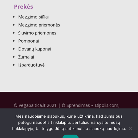
Prekės
Mezgimo siūlai
Mezgimo priemonės
Siuvimo priemonės
Pomponai
Dovanų kuponai
Žurnalai
Išparduotuvė
© vegabaltica.lt 2021 | © Sprendimas –
Dipolis.com
,
SEO –
Seospecai.lt
2020
Mes naudojame slapukus, kurie užtikrina, kad Jums bus
patogu naudotis tinklalapiu. Jei toliau naršysite mūsų
tinklalapyje, tai tolygu Jūsų sutikimui su slapukų naudojimu.