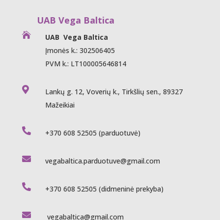
UAB Vega Baltica

UAB Vega Baltica
Įmonės k.: 302506405
PVM k.: LT100005646814

Lankų g. 12, Voverių k., Tirkšlių sen., 89327
Mažeikiai

+370 608 52505
(parduotuvė)

vegabaltica.parduotuve@gmail.com

+370 608 52505
(didmeninė prekyba)

vegabaltica@gmail.com