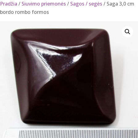
Pradžia
/
Siuvimo priemonės
/
Sagos / segės
/ Saga 3,0 cm
bordo rombo formos