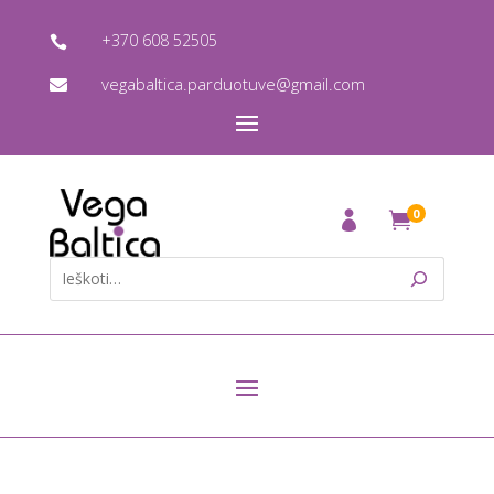
+370 608 52505

vegabaltica.parduotuve@gmail.com

0
