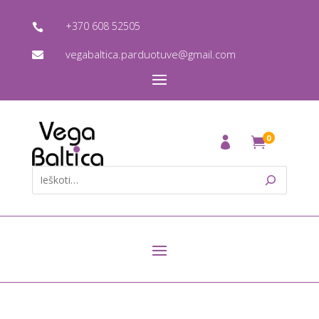
+370 608 52505

vegabaltica.parduotuve@gmail.com

0
