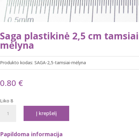
Saga plastikinė 2,5 cm tamsiai
mėlyna
Produkto kodas:
SAGA-2,5-tamsiai-mėlyna
0.80
€
Liko 8
produkto
Į krepšelį
kiekis:
Saga
plastikinė
Papildoma informacija