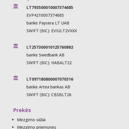

LT793500010007374685
EVP4210007374685
banke Paysera LT UAB
SWIFT (BIC): EVIULT2VXXX

LT257300010125760882
banke Swedbank AB
SWIFT (BIC): HABALT22

LT097180800007070316
banke Artea bankas AB
SWIFT (BIC): CBSBLT26
Prekės
Mezgimo siūlai
Mezgimo priemonės