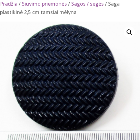
Pradžia
/
Siuvimo priemonės
/
Sagos / segės
/ Saga
plastikinė 2,5 cm tamsiai mėlyna