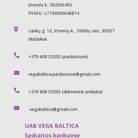
Įmonės k.: 302506405
PVM k.: LT100005646814

Lankų g. 12, Voverių k., Tirkšlių sen., 89327
Mažeikiai

+370 608 52505
(parduotuvė)

vegabaltica.parduotuve@gmail.com

+370 608 52505
(didmeninė prekyba)

vegabaltica@gmail.com
UAB VEGA BALTICA
Sąskaitos bankuose