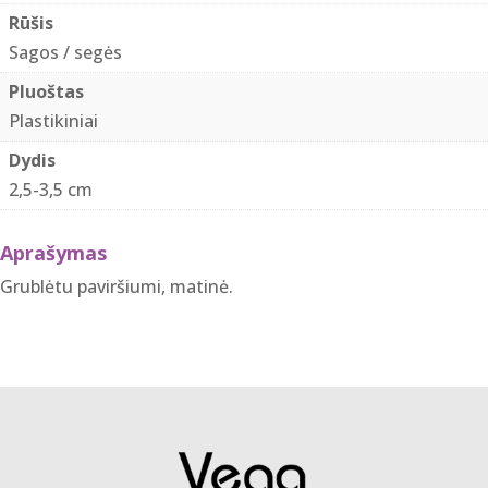
2,5
Rūšis
cm
Sagos / segės
tamsiai
Pluoštas
mėlyna
Plastikiniai
Dydis
2,5-3,5 cm
Aprašymas
Grublėtu paviršiumi, matinė.