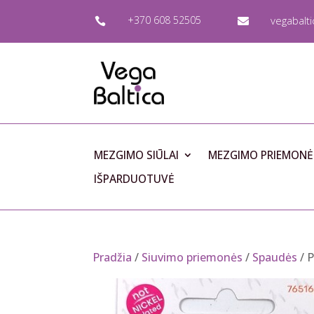
+370 608 52505
vegabalt


MEZGIMO SIŪLAI
MEZGIMO PRIEMONĖ
IŠPARDUOTUVĖ
Pradžia
/
Siuvimo priemonės
/
Spaudės
/ 