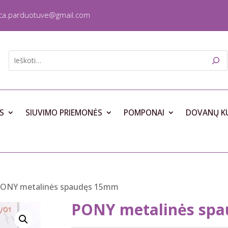
ica.parduotuve@gmail.com
S
SIUVIMO PRIEMONĖS
POMPONAI
DOVANŲ K
PONY metalinės spaudęs 15mm
PONY metalinės sp