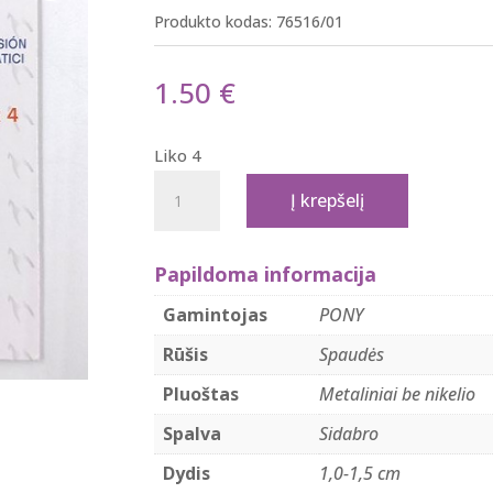
Produkto kodas:
76516/01
1.50
€
Liko 4
produkto
Į krepšelį
kiekis:
PONY
Papildoma informacija
metalinės
spaudęs
Gamintojas
PONY
15mm
Rūšis
Spaudės
Pluoštas
Metaliniai be nikelio
Spalva
Sidabro
Dydis
1,0-1,5 cm