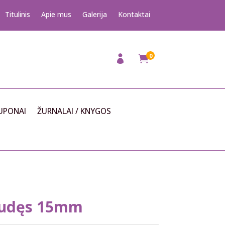
Titulinis
Apie mus
Galerija
Kontaktai
0

UPONAI
ŽURNALAI / KNYGOS
audęs 15mm