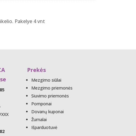
kelio. Pakelye 4 vnt
CA
Prekės
se
Mezgimo siūlai
Mezgimo priemonės
85
Siuvimo priemonės
Pomponai
B
Dovanų kuponai
VXXX
Žurnalai
Išparduotuvė
82