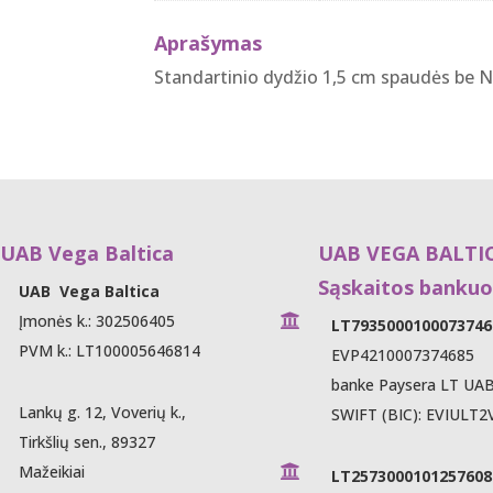
Aprašymas
Standartinio dydžio 1,5 cm spaudės be Ni
B Vega Baltica
UAB VEGA BALTI
Sąskaitos bankuo
UAB Vega Baltica
Įmonės k.: 302506405

LT7935000100073746
PVM k.: LT100005646814
EVP4210007374685
banke Paysera LT UA
Lankų g. 12, Voverių k.,
SWIFT (BIC): EVIULT2
Tirkšlių sen., 89327
Mažeikiai

LT2573000101257608