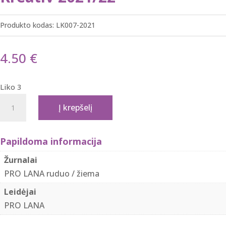
Produkto kodas:
LK007-2021
4.50
€
Liko 3
produkto
Į krepšelį
kiekis:
Pro
Lana
Papildoma informacija
žurnalas
Žurnalai
Maschen
PRO LANA ruduo / žiema
Kreativ
Leidėjai
2021/22
PRO LANA