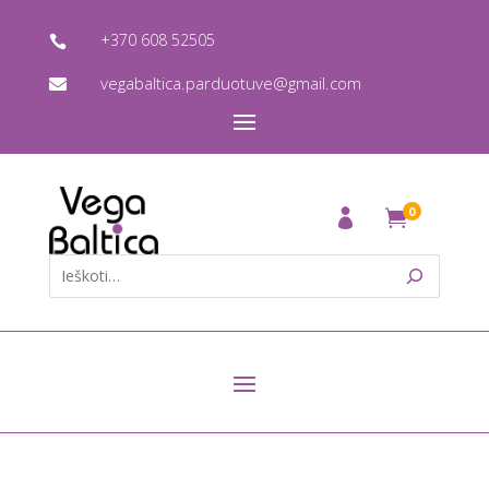
+370 608 52505

vegabaltica.parduotuve@gmail.com

0
