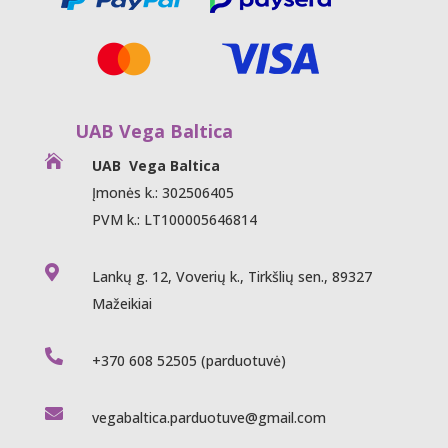
UAB Vega Baltica

UAB Vega Baltica
Įmonės k.: 302506405
PVM k.: LT100005646814

Lankų g. 12, Voverių k., Tirkšlių sen., 89327
Mažeikiai

+370 608 52505
(parduotuvė)

vegabaltica.parduotuve@gmail.com