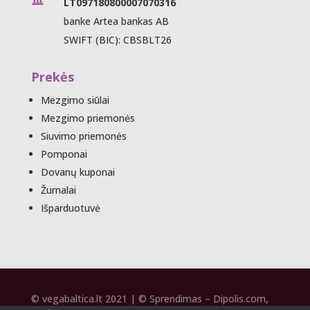
LT097180800007070316
banke Artea bankas AB
SWIFT (BIC): CBSBLT26
Prekės
Mezgimo siūlai
Mezgimo priemonės
Siuvimo priemonės
Pomponai
Dovanų kuponai
Žurnalai
Išparduotuvė
© vegabaltica.lt 2021 | © Sprendimas –
Dipolis.com
,