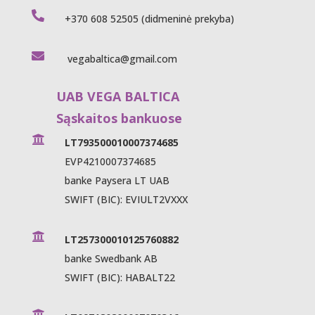

+370 608 52505
(didmeninė prekyba)

vegabaltica@gmail.com
UAB VEGA BALTICA
Sąskaitos bankuose

LT793500010007374685
EVP4210007374685
banke Paysera LT UAB
SWIFT (BIC): EVIULT2VXXX

LT257300010125760882
banke Swedbank AB
SWIFT (BIC): HABALT22
