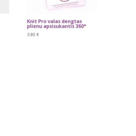
Knit Pro valas dengtas
plienu apsisukantis 360°
3.80
€