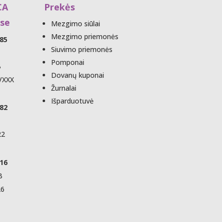
CA
Prekės
se
Mezgimo siūlai
Mezgimo priemonės
85
Siuvimo priemonės
Pomponai
B
Dovanų kuponai
VXXX
Žurnalai
Išparduotuvė
82
22
16
B
26