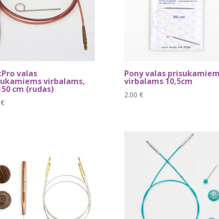
tPro valas
Pony valas prisukamie
sukamiems virbalams,
virbalams 10,5cm
150 cm (rudas)
2.00
€
0
€