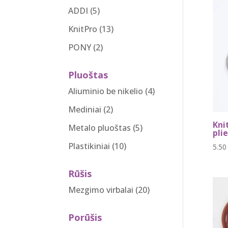
ADDI
(5)
KnitPro
(13)
PONY
(2)
Pluoštas
Aliuminio be nikelio
(4)
Mediniai
(2)
Kni
Metalo pluoštas
(5)
pli
Plastikiniai
(10)
5.5
Rūšis
Mezgimo virbalai
(20)
Porūšis