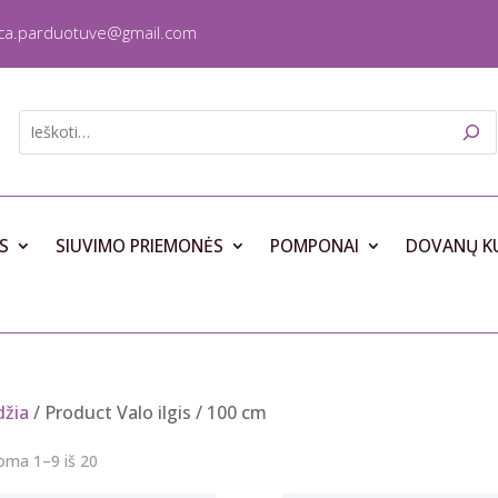
ica.parduotuve@gmail.com
S
SIUVIMO PRIEMONĖS
POMPONAI
DOVANŲ K
džia
/ Product Valo ilgis / 100 cm
Rūšiuojama
ma 1–9 iš 20
pagal