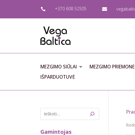
+370 608 52505
vegabalt


MEZGIMO SIŪLAI
MEZGIMO PRIEMONĖ
IŠPARDUOTUVĖ
Pra
Rodo
Gamintojas