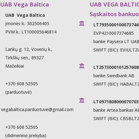
B Vega Baltica
UAB VEGA BALTI
Sąskaitos bankuo
UAB Vega Baltica
Įmonės k.: 302506405

LT7935000100073746
PVM k.: LT100005646814
EVP4210007374685
banke Paysera LT UA
Lankų g. 12, Voverių k.,
SWIFT (BIC): EVIULT2
Tirkšlių sen., 89327
Mažeikiai

LT2573000101257608
banke Swedbank AB
+370 608 52505
SWIFT (BIC): HABALT
(parduotuvė)

LT0971808000070703
vegabaltica.parduotuve@gmail.com
banke Artea bankas A
SWIFT (BIC): CBSBLT
+370 608 52505
(didmeninė prekyba)