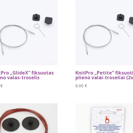
naujausią
tPro „GlideX“ fiksuotas
KnitPro „Petite” fiksuot
eno valas-troselis
plieno valai-troseliai (2
0
€
6.00
€