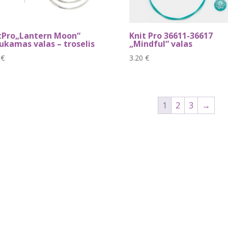
tPro„Lantern Moon“
Knit Pro 36611-36617
ukamas valas – troselis
„Mindful“ valas
0
€
3.20
€
1
2
3
→