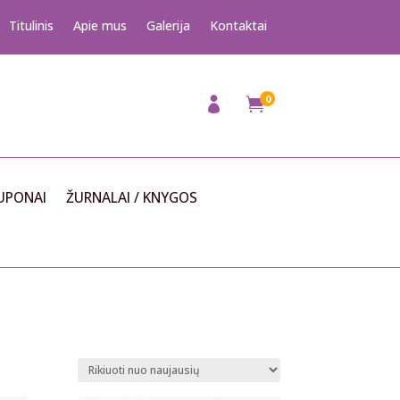
Titulinis
Apie mus
Galerija
Kontaktai
0

UPONAI
ŽURNALAI / KNYGOS