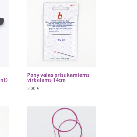
i
Pony valas prisukamiems
vnt)
virbalams 14cm
2.00
€