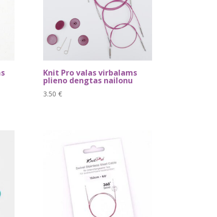
ms
Knit Pro valas virbalams
plieno dengtas nailonu
3.50
€