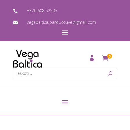
+370 608 52505

vegabaltica.parduotuve@gmail.com

0
