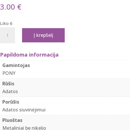
3.00
€
Liko 6
produkto
Į krepšelį
kiekis:
PONY
04411
Papildoma informacija
Adatos
Gamintojas
"Crewels'
PONY
siuvinėjimui
Rūšis
magnetiniame
Adatos
dėkle
nr.
Porūšis
3-
Adatos siuvinėjimui
9/16vnt.
Pluoštas
Metaliniai be nikelio