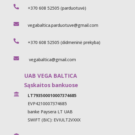

+370 608 52505
(parduotuvė)

vegabaltica.parduotuve@gmail.com

+370 608 52505
(didmeninė prekyba)

vegabaltica@gmail.com
UAB VEGA BALTICA
Sąskaitos bankuose

LT793500010007374685
EVP4210007374685
banke Paysera LT UAB
SWIFT (BIC): EVIULT2VXXX