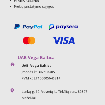
Pirkimo taisyklės
Prekių pristatymo sąlygos
UAB Vega Baltica

UAB Vega Baltica
Įmonės k.: 302506405
PVM k.: LT100005646814

Lankų g. 12, Voverių k., Tirkšlių sen., 89327
Mažeikiai